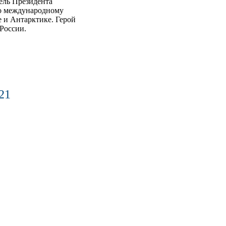
ель Президента
по международному
 и Антарктике. Герой
 России.
21